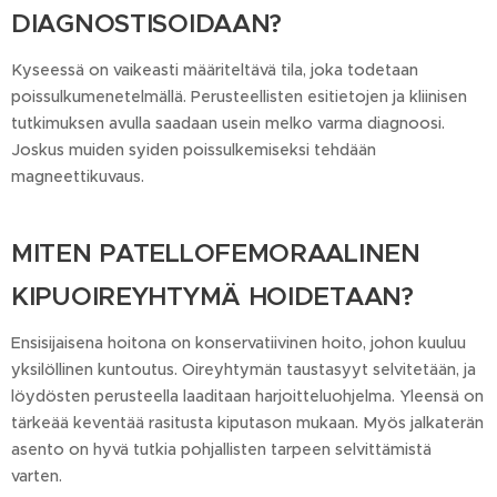
DIAGNOSTISOIDAAN?
Kyseessä on vaikeasti määriteltävä tila, joka todetaan
poissulkumenetelmällä. Perusteellisten esitietojen ja kliinisen
tutkimuksen avulla saadaan usein melko varma diagnoosi.
Joskus muiden syiden poissulkemiseksi tehdään
magneettikuvaus.
MITEN PATELLOFEMORAALINEN
KIPUOIREYHTYMÄ HOIDETAAN?
Ensisijaisena hoitona on konservatiivinen hoito, johon kuuluu
yksilöllinen kuntoutus. Oireyhtymän taustasyyt selvitetään, ja
löydösten perusteella laaditaan harjoitteluohjelma. Yleensä on
tärkeää keventää rasitusta kiputason mukaan. Myös jalkaterän
asento on hyvä tutkia pohjallisten tarpeen selvittämistä
varten.