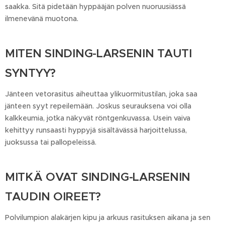
saakka. Sitä pidetään hyppääjän polven nuoruusiässä
ilmenevänä muotona.
MITEN SINDING-LARSENIN TAUTI
SYNTYY?
Jänteen vetorasitus aiheuttaa ylikuormitustilan, joka saa
jänteen syyt repeilemään. Joskus seurauksena voi olla
kalkkeumia, jotka näkyvät röntgenkuvassa. Usein vaiva
kehittyy runsaasti hyppyjä sisältävässä harjoittelussa,
juoksussa tai pallopeleissä.
MITKÄ OVAT SINDING-LARSENIN
TAUDIN OIREET?
Polvilumpion alakärjen kipu ja arkuus rasituksen aikana ja sen