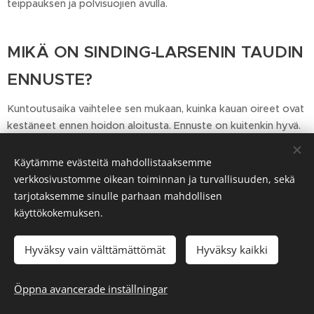
teippauksen ja polvisuojien avulla.
MIKÄ ON SINDING-LARSENIN TAUDIN
ENNUSTE?
Kuntoutusaika vaihtelee sen mukaan, kuinka kauan oireet ovat
kestäneet ennen hoidon aloitusta. Ennuste on kuitenkin hyvä.
Useimmiten vaiva paranee kasvun loputtua.
Käytämme evästeitä mahdollistaaksemme
verkkosivustomme oikean toiminnan ja turvallisuuden, sekä
Sivustolla polviapu.fi olevat tiedot eivät korvaa ammattimaista
tarjotaksemme sinulle parhaan mahdollisen
lääketieteellistä neuvontaa. Myöskään sivuston
polviapu.fi
sisältöä ei saa
käyttökokemuksen.
käyttää diagnoosin tai hoidon perustana, se on ainoastaan täydentävää
tietoa.
Hyväksy vain välttämättömät
Hyväksy kaikki
Öppna avancerade inställningar
DONJOY KNEE BRACES BY ENOVIS
Cookies