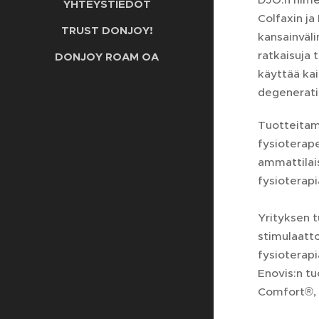
YHTEYSTIEDOT
Colfaxin ja
TRUST DONJOY!
kansainvälin
ratkaisuja 
DONJOY ROAM OA
käyttää ka
degeneratii
Tuotteitamm
fysioterape
ammattilais
fysioterap
Yrityksen t
stimulaatto
fysioterapi
Enovis:n t
Comfort®, 