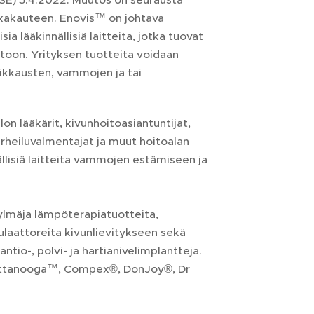
aikakauteen. Enovis™ on johtava
ia lääkinnällisiä laitteita, jotka tuovat
hoitoon. Yrityksen tuotteita voidaan
ikkausten, vammojen ja tai
n lääkärit, kivunhoitoasiantuntijat,
 urheiluvalmentajat ja muut hoitoalan
nällisiä laitteita vammojen estämiseen ja
kylmäja lämpöterapiatuotteita,
ulaattoreita kivunlievitykseen sekä
ntio-, polvi- ja hartianivelimplantteja.
Chattanooga™, Compex®, DonJoy®, Dr