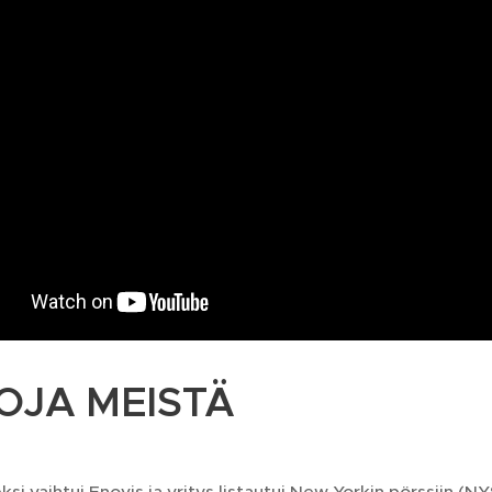
OJA MEISTÄ
si vaihtui Enovis ja yritys listautui New Yorkin pörssiin (