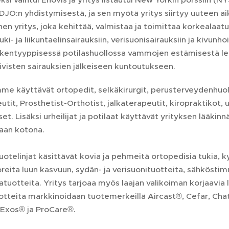
 DJO:n yhdistymisestä, ja sen myötä yritys siirtyy uuteen 
en yritys, joka kehittää, valmistaa ja toimittaa korkealaatuis
tuki- ja liikuntaelinsairauksiin, verisuonisairauksiin ja kivun
ikentyyppisessä potilashuollossa vammojen estämisestä le
visten sairauksien jälkeiseen kuntoutukseen.
e käyttävät ortopedit, selkäkirurgit, perusterveydenhuollo
utit, Prosthetist-Orthotist, jalkaterapeutit, kiropraktikot,
et. Lisäksi urheilijat ja potilaat käyttävät yrityksen lääkin
iaan kotona.
uotelinjat käsittävät kovia ja pehmeitä ortopedisia tukia, 
reita luun kasvuun, sydän- ja verisuonituotteita, sähköstim
atuotteita. Yritys tarjoaa myös laajan valikoiman korjaavia la
uotteita markkinoidaan tuotemerkeillä Aircast®, Cefar, 
Exos® ja ProCare®.