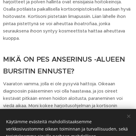
harjoitteet ja polven hallinta ovat ensisijaisia hoitokeinoja.
Osalla potilaista paikallisella kortisonipistoksella saadaan hyvä
hoitovaste. Kortisoni pistetään limapussiin. Liian lähelle ihon
pintaa pistettynä se voi aiheuttaa ihoatrofiaa, jonka
seurauksena ihoon syntyy kosmeettista haittaa aiheuttava
kuoppa.
MIKÄ ON PES ANSERINUS -ALUEEN
BURSITIN ENNUSTE?
Vaaraton vamma, jolla ei ole pysyviä haittoja. Oikeaan
diagnoosiin pääseminen voi olla haastavaa, ja jos oireet
kestävät pitkään ennen hoidon aloitusta, paraneminen voi
viedä aikaa. Moni kokee harjoitusohjelman ja kortisonin
yhdistelmän parantavan tilannetta.
Käytämme evästeitä mahdollistaaksemme
verkkosivustomme oikean toiminnan ja turvallisuuden, sekä
Sivustolla polviapu.fi olevat tiedot eivät korvaa ammattimaista