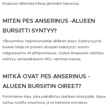
limapussi vähentää kitkaa jänteiden liukuessa.
MITEN PES ANSERINUS -ALUEEN
BURSIITTI SYNTYY?
Ylikuormitus, harjoitusmäärän äkillinen lisäys. Esiintyvyyttä
lisäävä tekijä on polvien ulospäin kääntynyt asento
(valgusasento eli pihtipolvisuus). Joskus limapussin tulehdus
esiintyy samanaikaisesti MCL-vamman kanssa.
MITKÄ OVAT PES ANSERINUS -
ALUEEN BURSIITIN OIREET?
Pistemäinen kipu, joka paikallistuu sääriluun sisäsyrjälle. Kipua
tuntuu tuolilta noustessa, ja se pahenee portaissa.