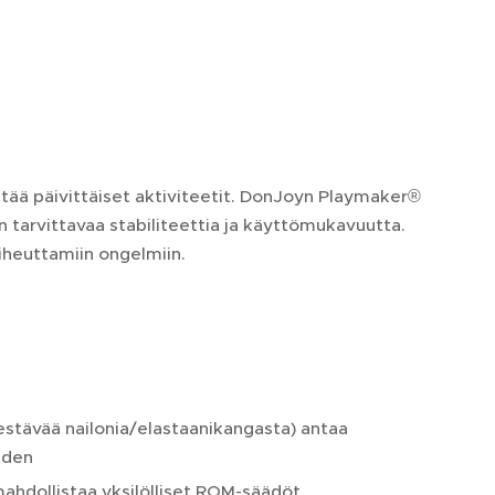
tää päivittäiset aktiviteetit. DonJoyn Playmaker®
n tarvittavaa stabiliteettia ja käyttömukavuutta.
iheuttamiin ongelmiin.
estävää nailonia/elastaanikangasta) antaa
uden
mahdollistaa yksilölliset ROM-säädöt