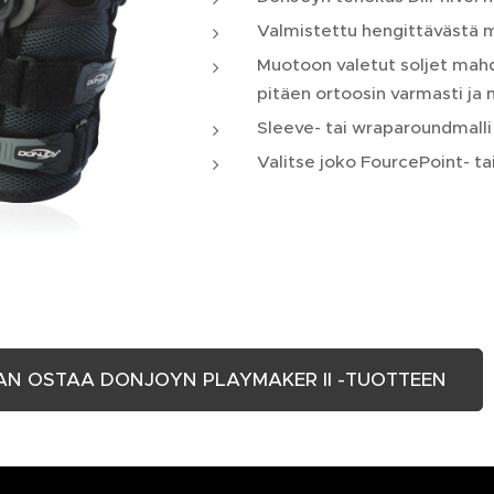
Valmistettu hengittävästä ma
Muotoon valetut soljet mah
pitäen ortoosin varmasti ja 
Sleeve- tai wraparoundmalli
Valitse joko FourcePoint- tai
AN OSTAA DONJOYN PLAYMAKER II -TUOTTEEN