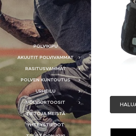
POLVIKIPU
AKUUTIT POLVIVAMMAT
RASITUSVAMMAT
POLVEN KUNTOUTUS
URHEILU
POLVIORTOOSIT
HALU
TIETOJA MEISTÄ
YHTEYSTIEDOT
TRUST DONJOY!