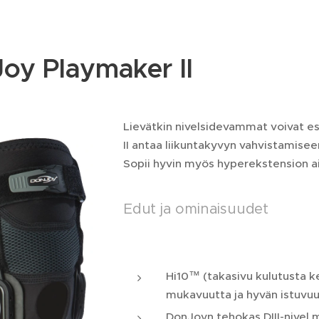
oy Playmaker II
Lievätkin nivelsidevammat voivat es
II antaa liikuntakyvyn vahvistamisee
Sopii hyvin myös hyperekstension a
Edut ja ominaisuudet
Hi10™ (takasivu kulutusta k
mukavuutta ja hyvän istuvu
DonJoyn tehokas DIII-nivel 