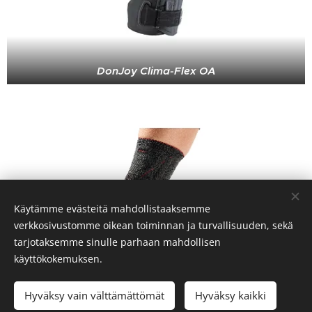
DonJoy Clima-Flex OA
Käytämme evästeitä mahdollistaaksemme
verkkosivustomme oikean toiminnan ja turvallisuuden, sekä
tarjotaksemme sinulle parhaan mahdollisen
käyttökokemuksen.
DonJoy Genuforce
Hyväksy vain välttämättömät
Hyväksy kaikki