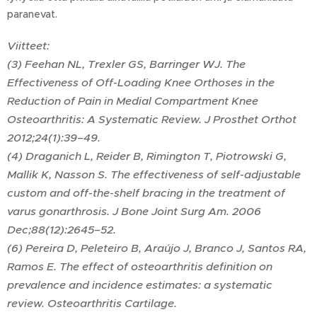
paranevat.
Viitteet:
(3) Feehan NL, Trexler GS, Barringer WJ. The
Effectiveness of Off-Loading Knee Orthoses in the
Reduction of Pain in Medial Compartment Knee
Osteoarthritis: A Systematic Review. J Prosthet Orthot
2012;24(1):39–49.
(4) Draganich L, Reider B, Rimington T, Piotrowski G,
Mallik K, Nasson S. The effectiveness of self-adjustable
custom and off-the-shelf bracing in the treatment of
varus gonarthrosis. J Bone Joint Surg Am. 2006
Dec;88(12):2645–52.
(6) Pereira D, Peleteiro B, Araújo J, Branco J, Santos RA,
Ramos E. The effect of osteoarthritis definition on
prevalence and incidence estimates: a systematic
review. Osteoarthritis Cartilage.