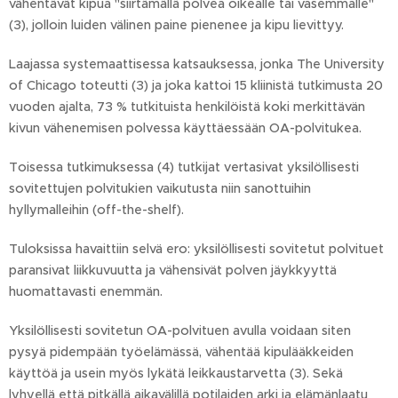
vähentävät kipua "siirtämällä polvea oikealle tai vasemmalle"
(3), jolloin luiden välinen paine pienenee ja kipu lievittyy.
Laajassa systemaattisessa katsauksessa, jonka The University
of Chicago toteutti (3) ja joka kattoi 15 kliinistä tutkimusta 20
vuoden ajalta, 73 % tutkituista henkilöistä koki merkittävän
kivun vähenemisen polvessa käyttäessään OA-polvitukea.
Toisessa tutkimuksessa (4) tutkijat vertasivat yksilöllisesti
sovitettujen polvitukien vaikutusta niin sanottuihin
hyllymalleihin (off-the-shelf).
Tuloksissa havaittiin selvä ero: yksilöllisesti sovitetut polvituet
paransivat liikkuvuutta ja vähensivät polven jäykkyyttä
huomattavasti enemmän.
Yksilöllisesti sovitetun OA-polvituen avulla voidaan siten
pysyä pidempään työelämässä, vähentää kipulääkkeiden
käyttöä ja usein myös lykätä leikkaustarvetta (3). Sekä
lyhyellä että pitkällä aikavälillä potilaiden arki ja elämänlaatu