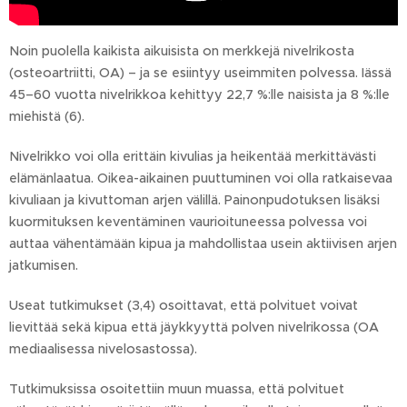
Noin puolella kaikista aikuisista on merkkejä nivelrikosta
(osteoartriitti, OA) – ja se esiintyy useimmiten polvessa. Iässä
45–60 vuotta nivelrikkoa kehittyy 22,7 %:lle naisista ja 8 %:lle
miehistä (6).
Nivelrikko voi olla erittäin kivulias ja heikentää merkittävästi
elämänlaatua. Oikea-aikainen puuttuminen voi olla ratkaisevaa
kivuliaan ja kivuttoman arjen välillä. Painonpudotuksen lisäksi
kuormituksen keventäminen vaurioituneessa polvessa voi
auttaa vähentämään kipua ja mahdollistaa usein aktiivisen arjen
jatkumisen.
Useat tutkimukset (3,4) osoittavat, että polvituet voivat
lievittää sekä kipua että jäykkyyttä polven nivelrikossa (OA
mediaalisessa nivelosastossa).
Tutkimuksissa osoitettiin muun muassa, että polvituet