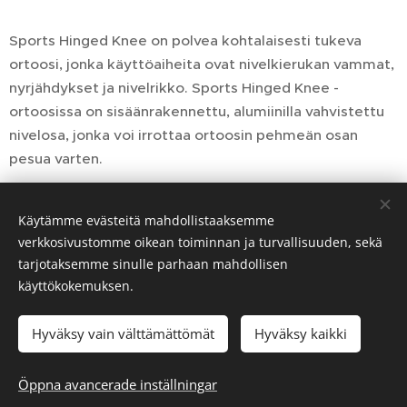
Sports Hinged Knee on polvea kohtalaisesti tukeva
ortoosi, jonka käyttöaiheita ovat nivelkierukan vammat,
nyrjähdykset ja nivelrikko. Sports Hinged Knee -
ortoosissa on sisäänrakennettu, alumiinilla vahvistettu
nivelosa, jonka voi irrottaa ortoosin pehmeän osan
pesua varten.
Käytämme evästeitä mahdollistaaksemme
HALUAN OSTAA DONJOYN SPORTS
verkkosivustomme oikean toiminnan ja turvallisuuden, sekä
HINGED KNEE -TUOTTEEN
tarjotaksemme sinulle parhaan mahdollisen
käyttökokemuksen.
Hyväksy vain välttämättömät
Hyväksy kaikki
Öppna avancerade inställningar
DONJOY KNEE BRACES BY ENOVIS
Cookies