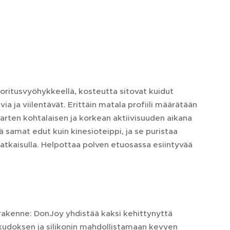
oritusvyöhykkeellä, kosteutta sitovat kuidut
ia ja viilentävät. Erittäin matala profiili määrätään
varten kohtalaisen ja korkean aktiivisuuden aikana
ää samat edut kuin kinesioteippi, ja se puristaa
ratkaisulla. Helpottaa polven etuosassa esiintyvää
rakenne: DonJoy yhdistää kaksi kehittynyttä
skudoksen ja silikonin mahdollistamaan kevyen