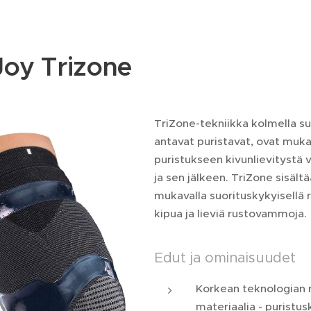
oy Trizone
TriZone-tekniikka kolmella su
antavat puristavat, ovat mukav
puristukseen kivunlievitystä 
ja sen jälkeen. TriZone sisält
mukavalla suorituskykyisellä 
kipua ja lieviä rustovammoja.
Edut ja ominaisuudet
Korkean teknologian 
materiaalia - puristu