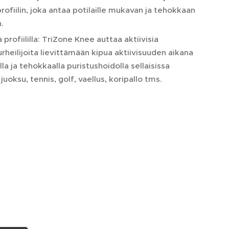
rofiilin, joka antaa potilaille mukavan ja tehokkaan
.
 profiililla: TriZone Knee auttaa aktiivisia
 urheilijoita lievittämään kipua aktiivisuuden aikana
la ja tehokkaalla puristushoidolla sellaisissa
 juoksu, tennis, golf, vaellus, koripallo tms.