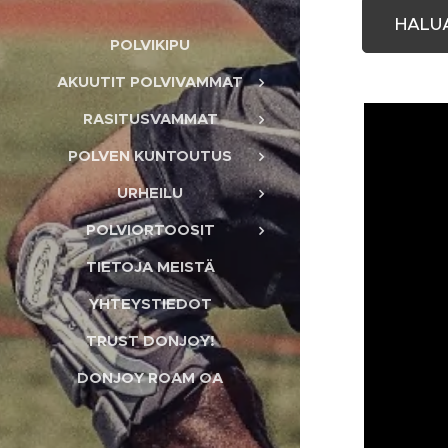
HALU
POLVIKIPU
AKUUTIT POLVIVAMMAT
RASITUSVAMMAT
POLVEN KUNTOUTUS
URHEILU
POLVIORTOOSIT
TIETOJA MEISTÄ
YHTEYSTIEDOT
TRUST DONJOY!
DONJOY ROAM OA