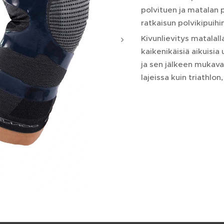
polvituen ja matalan p
ratkaisun polvikipuihin
Kivunlievitys matalalla
kaikenikäisiä aikuisia
ja sen jälkeen mukaval
lajeissa kuin triathlon,