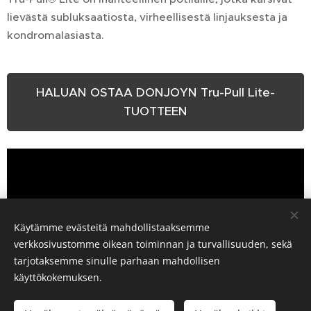
lievästä subluksaatiosta, virheellisestä linjauksesta ja
kondromalasiasta.
HALUAN OSTAA DONJOYN Tru-Pull Lite-
TUOTTEEN
Käytämme evästeitä mahdollistaaksemme
verkkosivustomme oikean toiminnan ja turvallisuuden, sekä
tarjotaksemme sinulle parhaan mahdollisen
käyttökokemuksen.