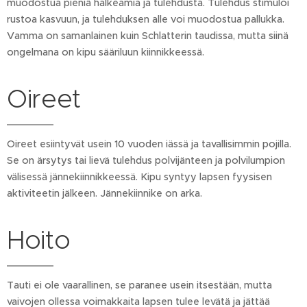
muodostua pieniä halkeamia ja tulehdusta. Tulehdus stimuloi
rustoa kasvuun, ja tulehduksen alle voi muodostua pallukka.
Vamma on samanlainen kuin Schlatterin taudissa, mutta siinä
ongelmana on kipu sääriluun kiinnikkeessä.
Oireet
Oireet esiintyvät usein 10 vuoden iässä ja tavallisimmin pojilla.
Se on ärsytys tai lievä tulehdus polvijänteen ja polvilumpion
välisessä jännekiinnikkeessä. Kipu syntyy lapsen fyysisen
aktiviteetin jälkeen. Jännekiinnike on arka.
Hoito
Tauti ei ole vaarallinen, se paranee usein itsestään, mutta
vaivojen ollessa voimakkaita lapsen tulee levätä ja jättää