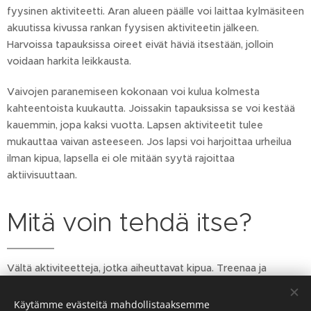
fyysinen aktiviteetti. Aran alueen päälle voi laittaa kylmäsiteen
akuutissa kivussa rankan fyysisen aktiviteetin jälkeen.
Harvoissa tapauksissa oireet eivät häviä itsestään, jolloin
voidaan harkita leikkausta.
Vaivojen paranemiseen kokonaan voi kulua kolmesta
kahteentoista kuukautta. Joissakin tapauksissa se voi kestää
kauemmin, jopa kaksi vuotta. Lapsen aktiviteetit tulee
mukauttaa vaivan asteeseen. Jos lapsi voi harjoittaa urheilua
ilman kipua, lapsella ei ole mitään syytä rajoittaa
aktiivisuuttaan.
Mitä voin tehdä itse?
Vältä aktiviteetteja, jotka aiheuttavat kipua. Treenaa ja
vahvista reisilihaksia sopivilla harjoituksilla.
Käytämme evästeitä mahdollistaaksemme